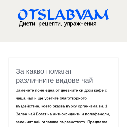
Skip
to
content
За какво помагат
различните видове чай
Заменете поне една от дневните си дози кафе с
чаша чай и ще усетите благотворното
въздействие, което оказва върху организма ви. 1.
Зелен чай Богат на антиоксиданти и полифеноли,
зеленият чай оглавява първенството. Предпазва