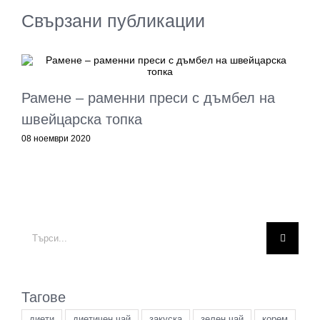
Свързани публикации
Рамене – раменни преси с дъмбел на
швейцарска топка
0
08 ноември 2020
Търсене
...
Тагове
диети
диетичен чай
закуска
зелен чай
корем