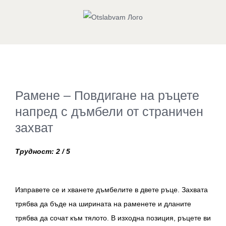
Skip
to
content
View
Рамене – Повдигане на ръцете
Larger
Image
напред с дъмбели от страничен
захват
Трудност: 2 / 5
Изправете се и хванете дъмбелите в двете ръце. Захвата
трябва да бъде на ширината на раменете и дланите
трябва да сочат към тялото. В изходна позиция, ръцете ви