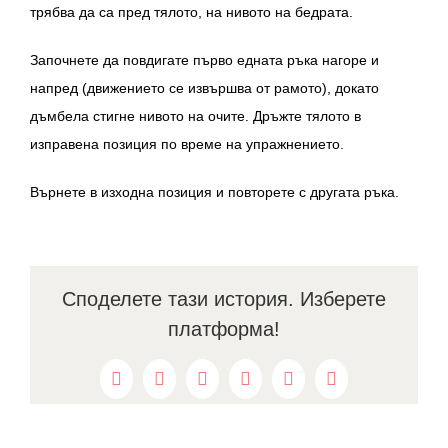
трябва да са пред тялото, на нивото на бедрата.
Започнете да повдигате първо едната ръка нагоре и
напред (движението се извършва от рамото), докато
дъмбела стигне нивото на очите. Дръжте тялото в
изправена позиция по време на упражнението.
Върнете в изходна позиция и повторете с другата ръка.
Споделете тази история. Изберете
платформа!
Facebook
Twitter
Reddit
LinkedIn
WhatsApp
Pinterest