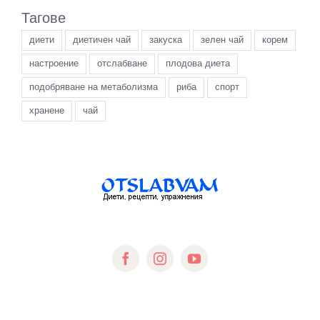
Тагове
диети
диетичен чай
закуска
зелен чай
корем
настроение
отслабване
плодова диета
подобряване на метаболизма
риба
спорт
хранене
чай