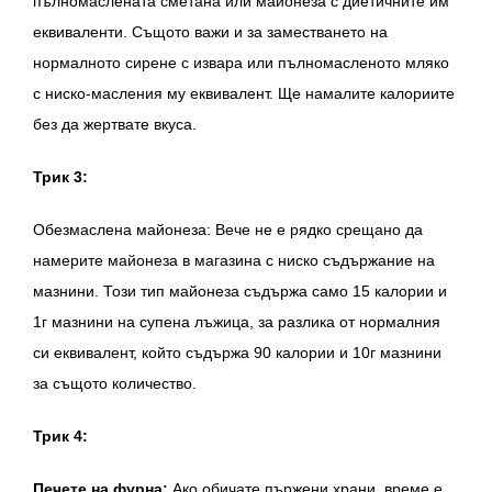
пълномаслената сметана или майонеза с диетичните им
еквиваленти. Същото важи и за заместването на
нормалното сирене с извара или пълномасленото мляко
с ниско-масления му еквивалент. Ще намалите калориите
без да жертвате вкуса.
Трик 3:
Обезмаслена майонеза: Вече не е рядко срещано да
намерите майонеза в магазина с ниско съдържание на
мазнини. Този тип майонеза съдържа само 15 калории и
1г мазнини на супена лъжица, за разлика от нормалния
си еквивалент, който съдържа 90 калории и 10г мазнини
за същото количество.
Трик 4:
Печете на фурна:
Ако обичате пържени храни, време е