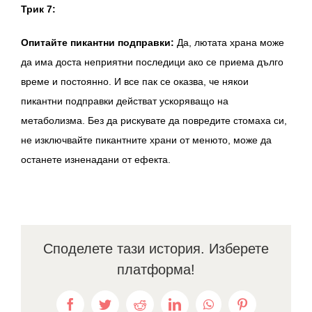
Трик 7:
Опитайте пикантни подправки:
Да, лютата храна може
да има доста неприятни последици ако се приема дълго
време и постоянно. И все пак се оказва, че някои
пикантни подправки действат ускоряващо на
метаболизма. Без да рискувате да повредите стомаха си,
не изключвайте пикантните храни от менюто, може да
останете изненадани от ефекта.
Споделете тази история. Изберете
платформа!
Facebook
Twitter
Reddit
LinkedIn
WhatsApp
Pinterest